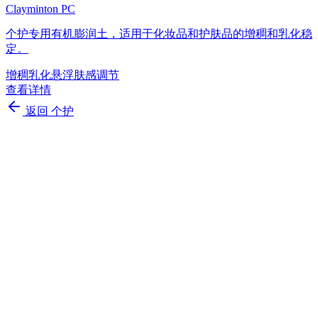
Clayminton PC
个护专用有机膨润土，适用于化妆品和护肤品的增稠和乳化稳
定。
增稠
乳化
悬浮
肤感调节
查看详情
返回
个护