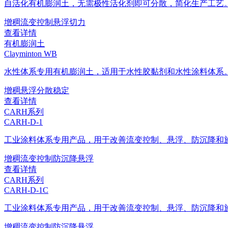
自活化有机膨润土，无需极性活化剂即可分散，简化生产工艺
增稠
流变控制
悬浮
切力
查看详情
有机膨润土
Clayminton WB
水性体系专用有机膨润土，适用于水性胶黏剂和水性涂料体系
增稠
悬浮
分散稳定
查看详情
CARH系列
CARH-D-1
工业涂料体系专用产品，用于改善流变控制、悬浮、防沉降和
增稠
流变控制
防沉降
悬浮
查看详情
CARH系列
CARH-D-1C
工业涂料体系专用产品，用于改善流变控制、悬浮、防沉降和
增稠
流变控制
防沉降
悬浮