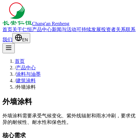
Chang'an Renheng
首页
关于仁恒
产品中心
新闻与活动
可持续发展
投资者关系
联系
我们
EN
首页
/
产品中心
/
涂料与油墨
/
建筑涂料
/
外墙涂料
外墙涂料
外墙涂料需要承受气候变化、紫外线辐射和雨水冲刷，要求优
异的耐候性、耐水性和保色性。
核心需求