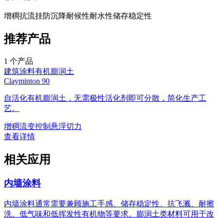
增稠
抗流挂
防沉降
耐候性
耐水性
储存稳定性
推荐产品
1
个产品
建筑涂料
有机膨润土
Clayminton 90
自活化有机膨润土，无需极性活化剂即可分散，简化生产工
艺。
增稠
流变控制
悬浮
切力
查看详情
相关应用
内墙涂料
内墙涂料通常需要兼顾施工手感、储存稳定性、抗飞溅、耐擦
洗、低气味和低挥发性有机物等要求。膨润土类材料可用于改