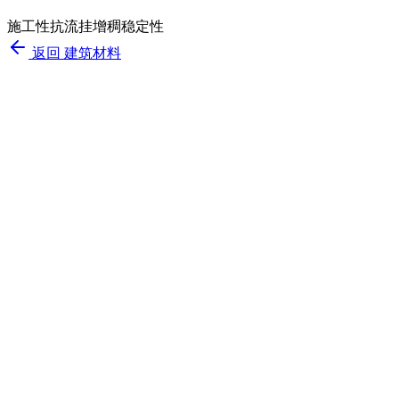
施工性
抗流挂
增稠
稳定性
返回
建筑材料