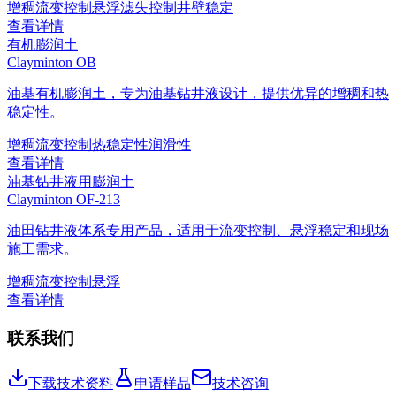
增稠
流变控制
悬浮
滤失控制
井壁稳定
查看详情
有机膨润土
Clayminton OB
油基有机膨润土，专为油基钻井液设计，提供优异的增稠和热
稳定性。
增稠
流变控制
热稳定性
润滑性
查看详情
油基钻井液用膨润土
Clayminton OF-213
油田钻井液体系专用产品，适用于流变控制、悬浮稳定和现场
施工需求。
增稠
流变控制
悬浮
查看详情
联系我们
下载技术资料
申请样品
技术咨询