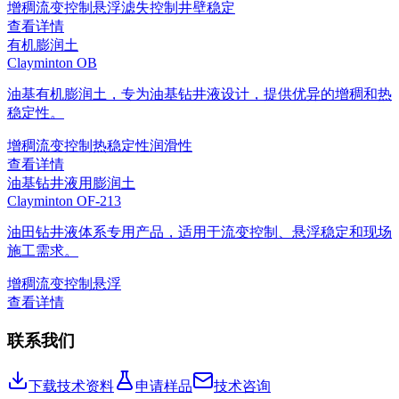
增稠
流变控制
悬浮
滤失控制
井壁稳定
查看详情
有机膨润土
Clayminton OB
油基有机膨润土，专为油基钻井液设计，提供优异的增稠和热
稳定性。
增稠
流变控制
热稳定性
润滑性
查看详情
油基钻井液用膨润土
Clayminton OF-213
油田钻井液体系专用产品，适用于流变控制、悬浮稳定和现场
施工需求。
增稠
流变控制
悬浮
查看详情
联系我们
下载技术资料
申请样品
技术咨询