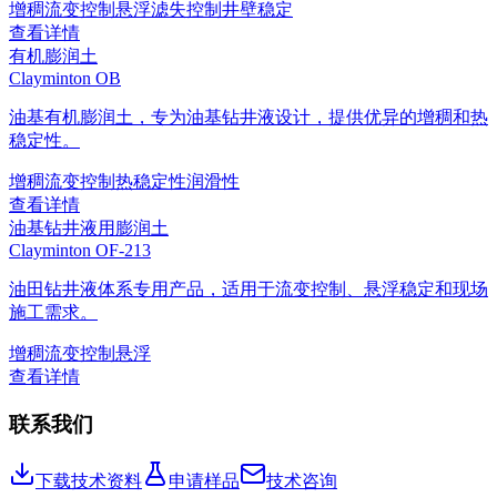
增稠
流变控制
悬浮
滤失控制
井壁稳定
查看详情
有机膨润土
Clayminton OB
油基有机膨润土，专为油基钻井液设计，提供优异的增稠和热
稳定性。
增稠
流变控制
热稳定性
润滑性
查看详情
油基钻井液用膨润土
Clayminton OF-213
油田钻井液体系专用产品，适用于流变控制、悬浮稳定和现场
施工需求。
增稠
流变控制
悬浮
查看详情
联系我们
下载技术资料
申请样品
技术咨询