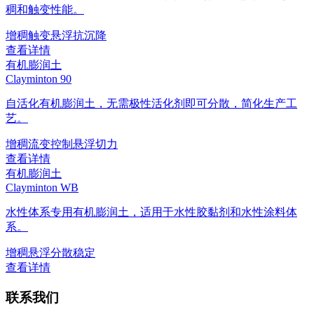
稠和触变性能。
增稠
触变
悬浮
抗沉降
查看详情
有机膨润土
Clayminton 90
自活化有机膨润土，无需极性活化剂即可分散，简化生产工
艺。
增稠
流变控制
悬浮
切力
查看详情
有机膨润土
Clayminton WB
水性体系专用有机膨润土，适用于水性胶黏剂和水性涂料体
系。
增稠
悬浮
分散稳定
查看详情
联系我们