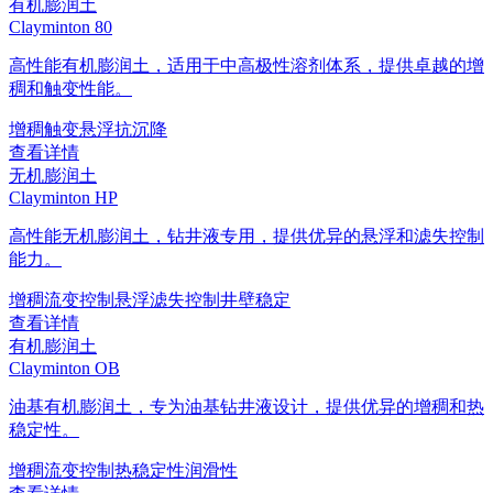
有机膨润土
Clayminton 80
高性能有机膨润土，适用于中高极性溶剂体系，提供卓越的增
稠和触变性能。
增稠
触变
悬浮
抗沉降
查看详情
无机膨润土
Clayminton HP
高性能无机膨润土，钻井液专用，提供优异的悬浮和滤失控制
能力。
增稠
流变控制
悬浮
滤失控制
井壁稳定
查看详情
有机膨润土
Clayminton OB
油基有机膨润土，专为油基钻井液设计，提供优异的增稠和热
稳定性。
增稠
流变控制
热稳定性
润滑性