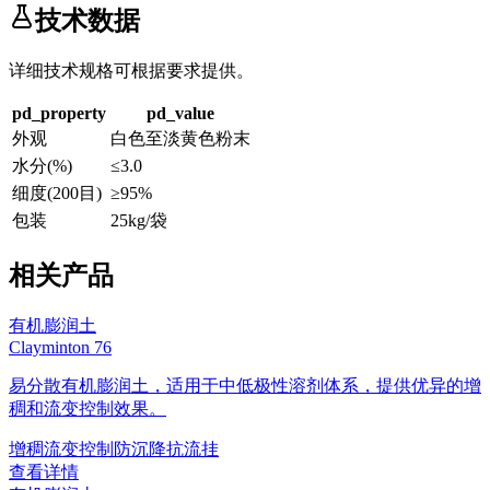
技术数据
详细技术规格可根据要求提供。
pd_property
pd_value
外观
白色至淡黄色粉末
水分(%)
≤3.0
细度(200目)
≥95%
包装
25kg/袋
相关产品
有机膨润土
Clayminton 76
易分散有机膨润土，适用于中低极性溶剂体系，提供优异的增
稠和流变控制效果。
增稠
流变控制
防沉降
抗流挂
查看详情