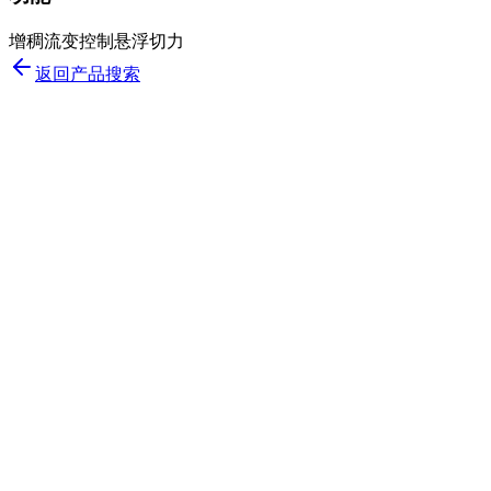
增稠
流变控制
悬浮
切力
返回产品搜索