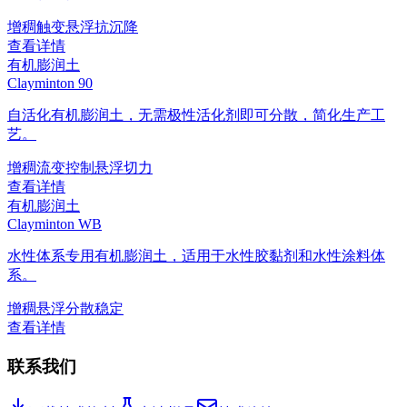
增稠
触变
悬浮
抗沉降
查看详情
有机膨润土
Clayminton 90
自活化有机膨润土，无需极性活化剂即可分散，简化生产工
艺。
增稠
流变控制
悬浮
切力
查看详情
有机膨润土
Clayminton WB
水性体系专用有机膨润土，适用于水性胶黏剂和水性涂料体
系。
增稠
悬浮
分散稳定
查看详情
联系我们