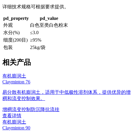
详细技术规格可根据要求提供。
pd_property
pd_value
外观
白色至类白色粉末
水分(%)
≤3.0
细度(200目)
≥95%
包装
25kg/袋
相关产品
有机膨润土
Clayminton 76
易分散有机膨润土，适用于中低极性溶剂体系，提供优异的增
稠和流变控制效果。
增稠
流变控制
防沉降
抗流挂
查看详情
有机膨润土
Clayminton 90