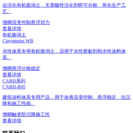
自活化有机膨润土，无需极性活化剂即可分散，简化生产工
艺。
增稠
流变控制
悬浮
切力
查看详情
有机膨润土
Clayminton WB
水性体系专用有机膨润土，适用于水性胶黏剂和水性涂料体
系。
增稠
悬浮
分散稳定
查看详情
CARH系列
CARH-B05
建筑涂料体系专用产品，用于改善流变控制、悬浮稳定、抗沉
降和施工性能。
增稠
触变
防沉降
施工性
查看详情