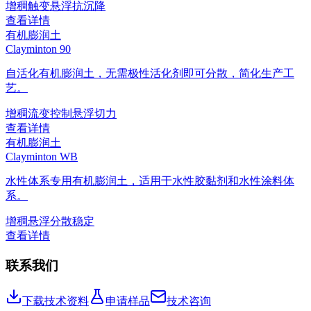
增稠
触变
悬浮
抗沉降
查看详情
有机膨润土
Clayminton 90
自活化有机膨润土，无需极性活化剂即可分散，简化生产工
艺。
增稠
流变控制
悬浮
切力
查看详情
有机膨润土
Clayminton WB
水性体系专用有机膨润土，适用于水性胶黏剂和水性涂料体
系。
增稠
悬浮
分散稳定
查看详情
联系我们
下载技术资料
申请样品
技术咨询