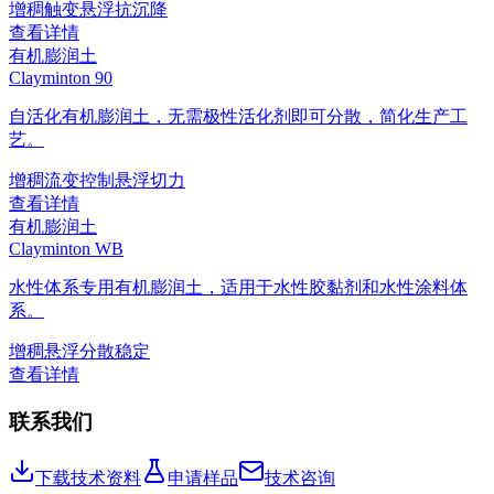
增稠
触变
悬浮
抗沉降
查看详情
有机膨润土
Clayminton 90
自活化有机膨润土，无需极性活化剂即可分散，简化生产工
艺。
增稠
流变控制
悬浮
切力
查看详情
有机膨润土
Clayminton WB
水性体系专用有机膨润土，适用于水性胶黏剂和水性涂料体
系。
增稠
悬浮
分散稳定
查看详情
联系我们
下载技术资料
申请样品
技术咨询