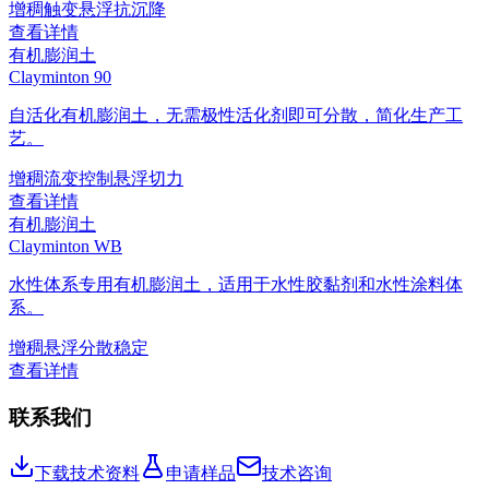
增稠
触变
悬浮
抗沉降
查看详情
有机膨润土
Clayminton 90
自活化有机膨润土，无需极性活化剂即可分散，简化生产工
艺。
增稠
流变控制
悬浮
切力
查看详情
有机膨润土
Clayminton WB
水性体系专用有机膨润土，适用于水性胶黏剂和水性涂料体
系。
增稠
悬浮
分散稳定
查看详情
联系我们
下载技术资料
申请样品
技术咨询