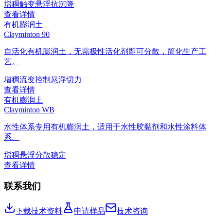
增稠
触变
悬浮
抗沉降
查看详情
有机膨润土
Clayminton 90
自活化有机膨润土，无需极性活化剂即可分散，简化生产工
艺。
增稠
流变控制
悬浮
切力
查看详情
有机膨润土
Clayminton WB
水性体系专用有机膨润土，适用于水性胶黏剂和水性涂料体
系。
增稠
悬浮
分散稳定
查看详情
联系我们
下载技术资料
申请样品
技术咨询