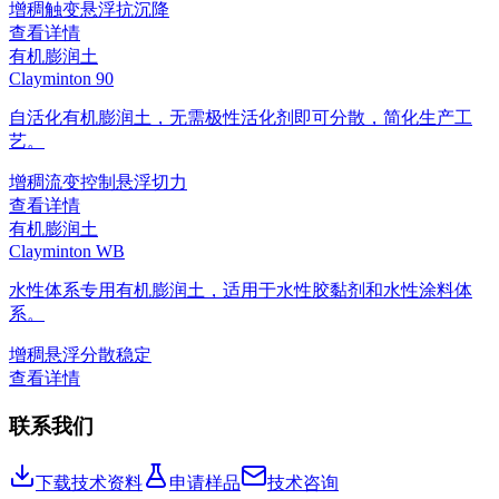
增稠
触变
悬浮
抗沉降
查看详情
有机膨润土
Clayminton 90
自活化有机膨润土，无需极性活化剂即可分散，简化生产工
艺。
增稠
流变控制
悬浮
切力
查看详情
有机膨润土
Clayminton WB
水性体系专用有机膨润土，适用于水性胶黏剂和水性涂料体
系。
增稠
悬浮
分散稳定
查看详情
联系我们
下载技术资料
申请样品
技术咨询