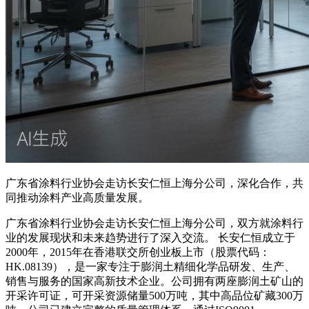
广东省涂料行业协会走访长安仁恒上海分公司，深化合作，共
同推动涂料产业高质量发展。
广东省涂料行业协会走访长安仁恒上海分公司，双方就涂料行
业的发展现状和未来趋势进行了深入交流。 长安仁恒成立于
2000年，2015年在香港联交所创业板上市（股票代码：
HK.08139），是一家专注于膨润土精细化学品研发、生产、
销售与服务的国家高新技术企业。公司拥有两座膨润土矿山的
开采许可证，可开采资源储量500万吨，其中高品位矿藏300万